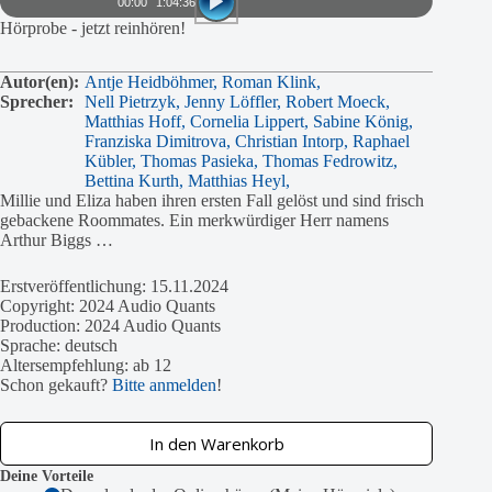
00:00
1:04:36
Hörprobe - jetzt reinhören!
Autor(en):
Antje Heidböhmer,
Roman Klink,
Sprecher:
Nell Pietrzyk,
Jenny Löffler,
Robert Moeck,
Matthias Hoff,
Cornelia Lippert,
Sabine König,
Franziska Dimitrova,
Christian Intorp,
Raphael
Kübler,
Thomas Pasieka,
Thomas Fedrowitz,
Bettina Kurth,
Matthias Heyl,
Millie und Eliza haben ihren ersten Fall gelöst und sind frisch
gebackene Roommates. Ein merkwürdiger Herr namens
Arthur Biggs …
Erstveröffentlichung: 15.11.2024
Copyright: 2024 Audio Quants
Production: 2024 Audio Quants
Sprache: deutsch
Altersempfehlung: ab 12
Schon gekauft?
Bitte anmelden
!
In den Warenkorb
Deine Vorteile