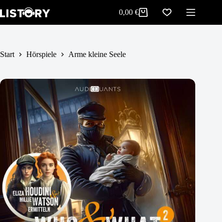
Arme kleine Seele
Zum
In den Warenkorb
0,00
€
3,99
€
Inhalt
Warenkorb
springen
Start
Hörspiele
Arme kleine Seele