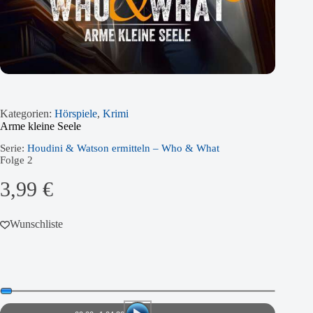
Kategorien:
Hörspiele
,
Krimi
Arme kleine Seele
Serie:
Houdini & Watson ermitteln – Who & What
Folge
2
3,99
€
Wunschliste
Audio-
Player