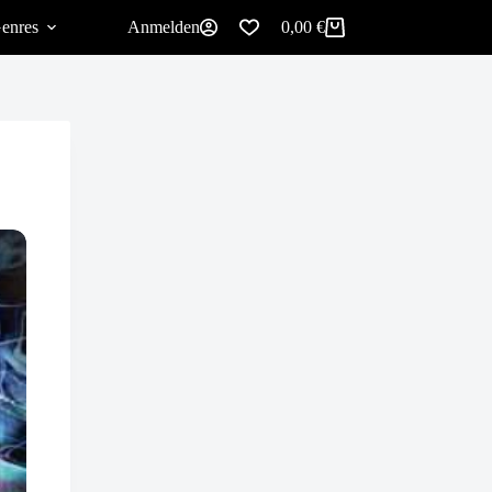
enres
Anmelden
0,00
€
Warenkorb