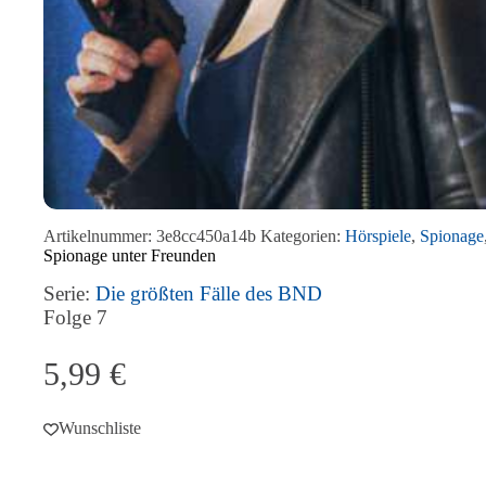
Artikelnummer:
3e8cc450a14b
Kategorien:
Hörspiele
,
Spionage
Spionage unter Freunden
Serie:
Die größten Fälle des BND
Folge
7
5,99
€
Wunschliste