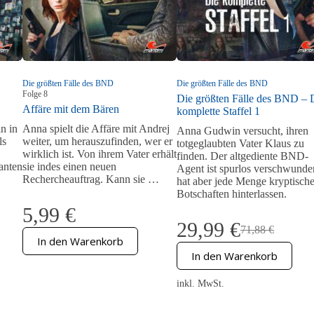
Die größten Fälle des BND
Die größten Fälle des BND
Folge
8
Die größten Fälle des BND – 
Affäre mit dem Bären
komplette Staffel 1
n in
Anna spielt die Affäre mit Andrej
Anna Gudwin versucht, ihren
ls
weiter, um herauszufinden, wer er
totgeglaubten Vater Klaus zu
wirklich ist. Von ihrem Vater erhält
finden. Der altgediente BND-
santen
sie indes einen neuen
Agent ist spurlos verschwunde
Rechercheauftrag. Kann sie …
hat aber jede Menge kryptisch
Botschaften hinterlassen.
5,99
€
29,99
€
71,88
€
Ursprünglicher
Aktueller
In den Warenkorb
Preis
Preis
In den Warenkorb
war:
ist:
71,88 €
29,99 €.
inkl. MwSt.