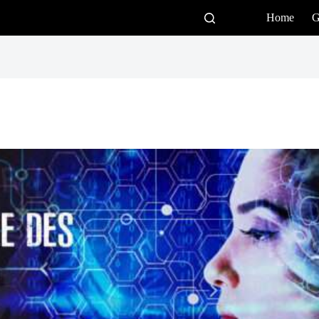
Home
G