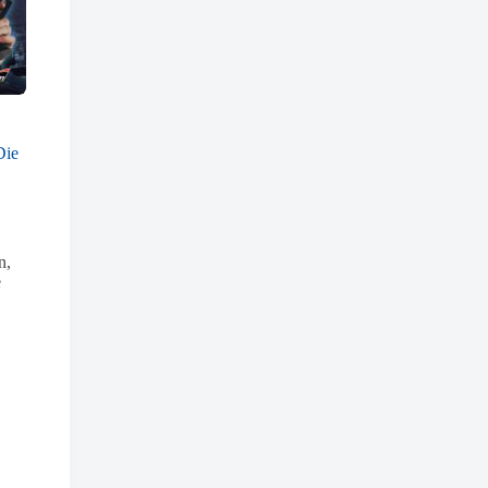
Die größten Fälle des BND
Die größten Fälle des BND
Folge
23
Folge
14
Die
Am Ende der Welt
Der rote Admiral
Ein globaler Internetcrash stürzt
Inmitten des kalten Kriegs enttar
die Welt ins Chaos, Tsunami-
das Ministerium für
Wellen zerstören ganze Küsten,
Staatssicherheit der DDR den
und die Super-Mächte der Welt
Fregattenkapitän Winfried
n,
beschuldigen sich gegenseitig.
Baumann als Spion des BND. D
e
drohende …
5,99
€
5,99
€
In den Warenkorb
In den Warenkorb
inkl. MwSt.