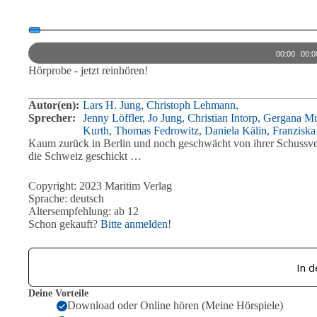
Audio-
Player
00:00
00:0
Hörprobe - jetzt reinhören!
Autor(en):
Lars H. Jung,
Christoph Lehmann,
Sprecher:
Jenny Löffler,
Jo Jung,
Christian Intorp,
Gergana Mu
Kurth,
Thomas Fedrowitz,
Daniela Kälin,
Franziska
Kaum zurück in Berlin und noch geschwächt von ihrer Schussve
die Schweiz geschickt …
Copyright: 2023 Maritim Verlag
Sprache: deutsch
Altersempfehlung: ab 12
Schon gekauft?
Bitte anmelden
!
In 
Deine Vorteile
Download oder Online hören (Meine Hörspiele)