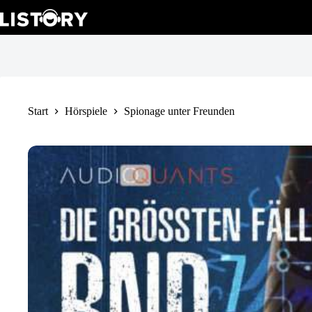
Spionage unter Freunden
Zum
In den Warenkorb
5,99
€
Inhalt
springen
Start
Hörspiele
Spionage unter Freunden