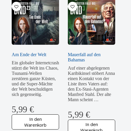
Am Ende der Welt
Mauerfall auf den
Bahamas
Ein globaler Internetcrash
stürzt die Welt ins Chaos,
Auf einer abgelegenen
Tsunami-Wellen
Karibikinsel stöbert Anna
zerstören ganze Küsten,
einen Kontakt von der
und die Super-Mächte
Liste ihres Vaters auf:
der Welt beschuldigen
den Ex-Stasi-Agenten
sich gegenseitig.
Manfred Stahl. Der alte
Mann scheint …
5,99
€
5,99
€
In den
In den
Warenkorb
Warenkorb