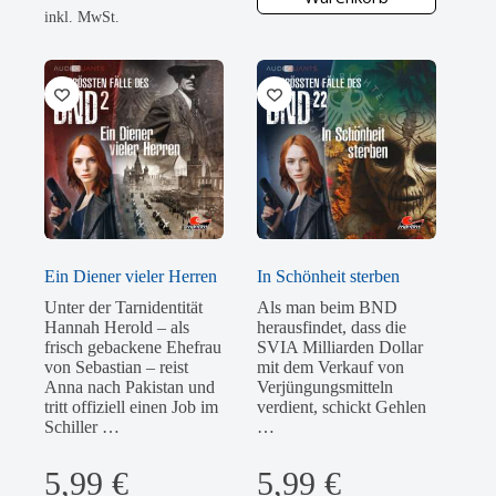
inkl. MwSt.
Ein Diener vieler Herren
In Schönheit sterben
Unter der Tarnidentität
Als man beim BND
Hannah Herold – als
herausfindet, dass die
frisch gebackene Ehefrau
SVIA Milliarden Dollar
von Sebastian – reist
mit dem Verkauf von
Anna nach Pakistan und
Verjüngungsmitteln
tritt offiziell einen Job im
verdient, schickt Gehlen
Schiller …
…
5,99
€
5,99
€