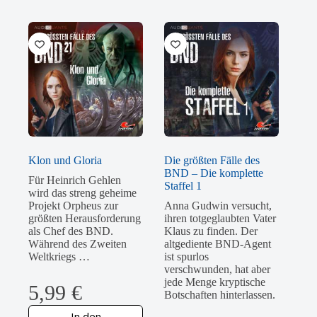
Klon und Gloria
Die größten Fälle des
BND – Die komplette
Für Heinrich Gehlen
Staffel 1
wird das streng geheime
Projekt Orpheus zur
Anna Gudwin versucht,
größten Herausforderung
ihren totgeglaubten Vater
als Chef des BND.
Klaus zu finden. Der
Während des Zweiten
altgediente BND-Agent
Weltkriegs …
ist spurlos
verschwunden, hat aber
jede Menge kryptische
5,99
€
Botschaften hinterlassen.
In den