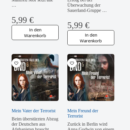
…
Überwachung der
Sauerland-Gruppe …
5,99
€
5,99
€
In den
In den
Warenkorb
Warenkorb
Mein Vater der Terrorist
Mein Freund der
Terrorist
Beim überstürzten Abzug
der Deutschen aus
Zurück in Berlin wird
Afghanistan braucht
Anna Gudwin von einem