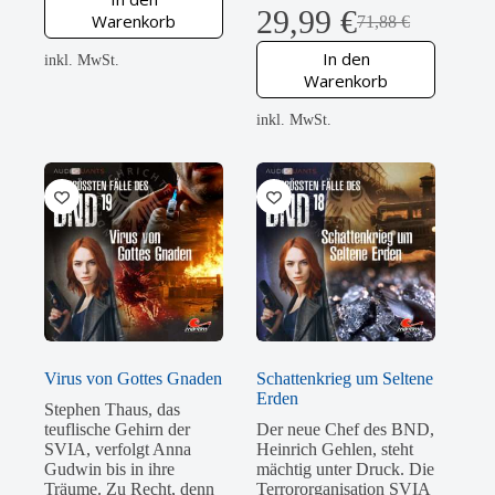
29,99
€
Warenkorb
71,88
€
Ursprünglicher
Aktueller
Preis
Preis
In den
inkl. MwSt.
war:
ist:
Warenkorb
71,88 €
29,99 €.
inkl. MwSt.
Virus von Gottes Gnaden
Schattenkrieg um Seltene
Erden
Stephen Thaus, das
teuflische Gehirn der
Der neue Chef des BND,
SVIA, verfolgt Anna
Heinrich Gehlen, steht
Gudwin bis in ihre
mächtig unter Druck. Die
Träume. Zu Recht, denn
Terrororganisation SVIA