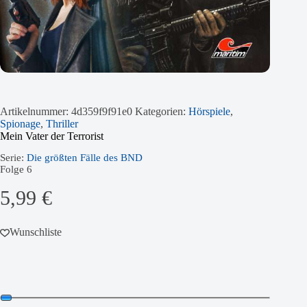
Artikelnummer:
4d359f9f91e0
Kategorien:
Hörspiele
,
Spionage
,
Thriller
Mein Vater der Terrorist
Serie:
Die größten Fälle des BND
Folge
6
5,99
€
Wunschliste
Audio-