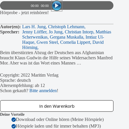
Player
00:00
00:00
Hörprobe - jetzt reinhören!
Autor(en):
Lars H. Jung,
Christoph Lehmann,
Sprecher:
Jenny Löffler,
Jo Jung,
Christian Intorp,
Matthias
Scherwenikas,
Gergana Muskalla,
Imtiaz Ul-
Haque,
Gwen Steel,
Cornelia Lippert,
David
Hörning,
Beim überstürzten Abzug der Deutschen aus Afghanistan
braucht Klaus Gudwin die Hilfe seines Widersachers Manfred
Mor. Aber was ist das Wort eines Mannes …
Copyright: 2022 Maritim Verlag
Sprache: deutsch
Altersempfehlung: ab 12
Schon gekauft?
Bitte anmelden
!
In den Warenkorb
Deine Vorteile
Download oder Online hören (Meine Hörspiele)
Hörspiele laden und für immer behalten (MP3)