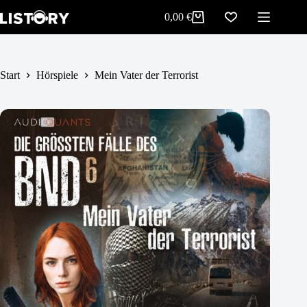
Mein Vater der Terrorist
Zum
In den Warenkorb
0,00
€
5,99
€
Inhalt
Warenkorb
springen
Start
Hörspiele
Mein Vater der Terrorist