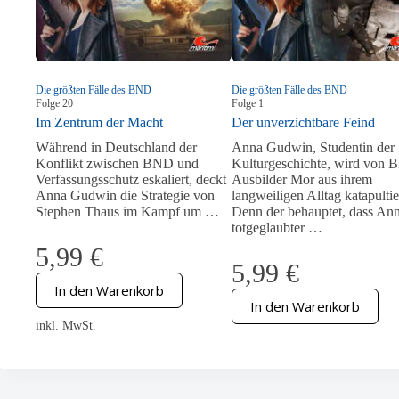
Die größten Fälle des BND
Die größten Fälle des BND
Folge
20
Folge
1
Im Zentrum der Macht
Der unverzichtbare Feind
Während in Deutschland der
Anna Gudwin, Studentin der
Konflikt zwischen BND und
Kulturgeschichte, wird von
Verfassungsschutz eskaliert, deckt
Ausbilder Mor aus ihrem
Anna Gudwin die Strategie von
langweiligen Alltag katapultie
Stephen Thaus im Kampf um …
Denn der behauptet, dass An
totgeglaubter …
5,99
€
5,99
€
In den Warenkorb
In den Warenkorb
inkl. MwSt.