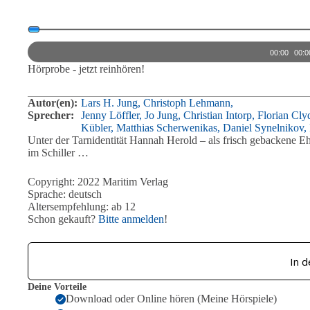
Audio-
Player
00:00
00:0
Hörprobe - jetzt reinhören!
Autor(en):
Lars H. Jung,
Christoph Lehmann,
Sprecher:
Jenny Löffler,
Jo Jung,
Christian Intorp,
Florian Cly
Kübler,
Matthias Scherwenikas,
Daniel Synelnikov,
Unter der Tarnidentität Hannah Herold – als frisch gebackene Ehe
im Schiller …
Copyright: 2022 Maritim Verlag
Sprache: deutsch
Altersempfehlung: ab 12
Schon gekauft?
Bitte anmelden
!
In 
Deine Vorteile
Download oder Online hören (Meine Hörspiele)