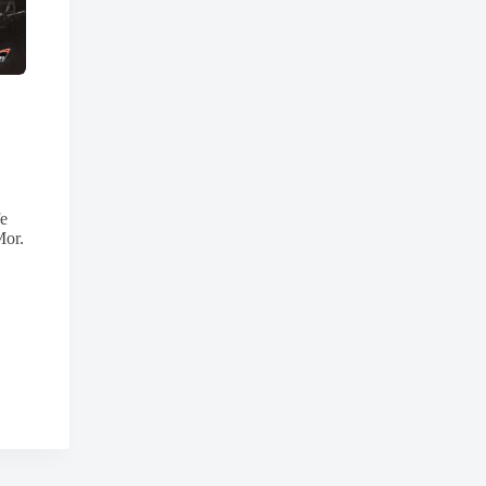
Die größten Fälle des BND
Die größten Fälle des BND
Folge
9
Folge
24
Die Yacht des Oligarchen
Eine letzte Wahrheit
Andrej kann Anna Gudwin (alias
Anna Gudwin braucht eine
Hannah Herold) überzeugen, dass
Auszeit, um den Scherbenhaufe
fe
beide von Mor gegeneinander
ihres Lebens zu sortieren. Dafür
Mor.
ausgespielt wurden und ihre
hat sie sich in die flirrenden Hit
einzige Chance darin besteht, …
von Texas zurückgezogen…
5,99
€
5,99
€
In den Warenkorb
In den Warenkorb
inkl. MwSt.