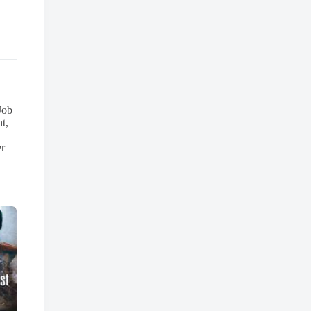
Job
t,
er