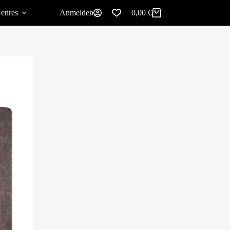
enres
Anmelden
0,00
€
Warenkorb