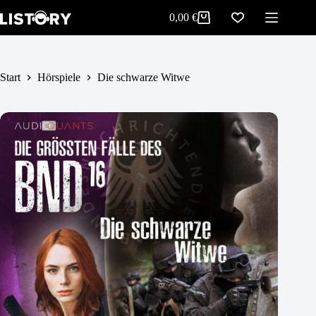
Die schwarze Witwe
Zum
In den Warenkorb
0,00
€
5,99
€
Inhalt
Warenkorb
springen
Start
Hörspiele
Die schwarze Witwe