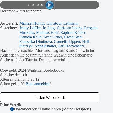
Player
00:00
00:00
Hörprobe - jetzt reinhören!
Autor(en):
Michael Hornig,
Christoph Lehmann,
Sprecher:
Jenny Löffler,
Jo Jung,
Christian Intorp,
Gergana
Muskalla,
Matthias Hoff,
Raphael Kübler,
Daniela Kälin,
Sven Ofner,
Gwen Steel,
Franziska Dimitrova,
Cornelia Lippert,
Nell
Pietrzyk,
Anna Knaifel,
Ilari Hoevenaars,
Nach dem versuchten Mordanschlag auf Klaus Gudwin im
Keller der Villa beginnt für Anna Gudwin eine fieberhafte
Suche nach der Täterin. Denn diese wird …
Copyright: 2024 Winterzeit Audiobooks
Sprache: deutsch
Altersempfehlung: ab 12
Schon gekauft?
Bitte anmelden
!
In den Warenkorb
Deine Vorteile
Download oder Online hören (Meine Hörspiele)