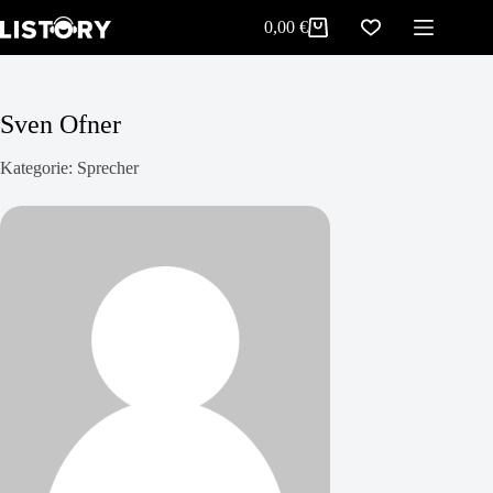
Zum
0,00
€
Inhalt
Warenkorb
springen
Sven Ofner
Kategorie: Sprecher