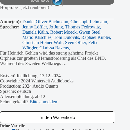
00:00
00:00
Hörprobe - jetzt reinhören!
Autor(en):
Daniel Oliver Bachmann,
Christoph Lehmann,
Sprecher:
Jenny Löffler,
Jo Jung,
Thomas Fedrowitz,
Daniela Kälin,
Robert Moeck,
Gwen Steel,
Mario Klischies,
Tom Dulovits,
Raphael Kübler,
Christian Heiner Wolf,
Sven Ofner,
Felix
Würgler,
Clarissa Ravens,
Für Heinrich Gehlen wird das streng geheime Projekt
Orpheus zur größten Herausforderung als Chef des BND.
Während des Zweiten Weltkriegs …
Erstveröffentlichung: 13.12.2024
Copyright: 2024 Winterzeit Audiobooks
Production: 2024 Audio Quants
Sprache: deutsch
Altersempfehlung: ab 12
Schon gekauft?
Bitte anmelden
!
In den Warenkorb
Deine Vorteile