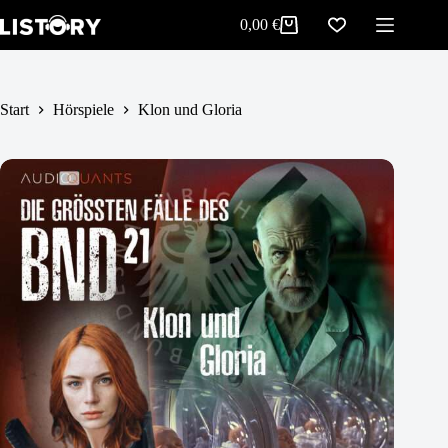
Klon und Gloria
Zum
In den Warenkorb
0,00
€
5,99
€
Inhalt
Warenkorb
springen
Start
Hörspiele
Klon und Gloria