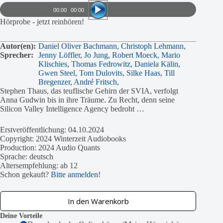
Player
00:00
00:00
Hörprobe - jetzt reinhören!
Autor(en):
Daniel Oliver Bachmann,
Christoph Lehmann,
Sprecher:
Jenny Löffler,
Jo Jung,
Robert Moeck,
Mario
Klischies,
Thomas Fedrowitz,
Daniela Kälin,
Gwen Steel,
Tom Dulovits,
Silke Haas,
Till
Bregenzer,
André Fritsch,
Stephen Thaus, das teuflische Gehirn der SVIA, verfolgt
Anna Gudwin bis in ihre Träume. Zu Recht, denn seine
Silicon Valley Intelligence Agency bedroht …
Erstveröffentlichung: 04.10.2024
Copyright: 2024 Winterzeit Audiobooks
Production: 2024 Audio Quants
Sprache: deutsch
Altersempfehlung: ab 12
Schon gekauft?
Bitte anmelden
!
In den Warenkorb
Deine Vorteile