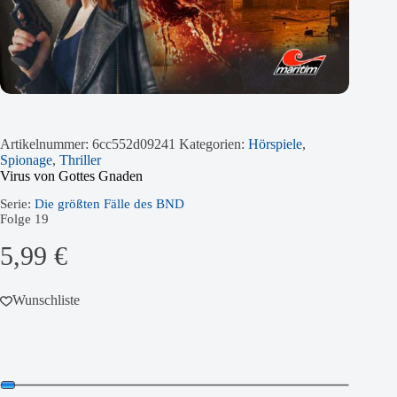
Artikelnummer:
6cc552d09241
Kategorien:
Hörspiele
,
Spionage
,
Thriller
Virus von Gottes Gnaden
Serie:
Die größten Fälle des BND
Folge
19
5,99
€
Wunschliste
Audio-