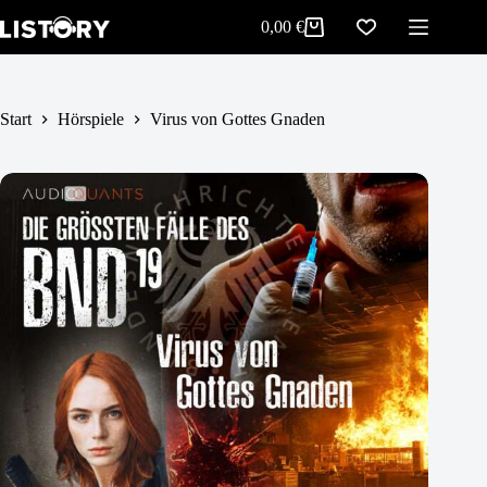
Virus von Gottes Gnaden
Zum
In den Warenkorb
0,00
€
5,99
€
Inhalt
Warenkorb
springen
Start
Hörspiele
Virus von Gottes Gnaden