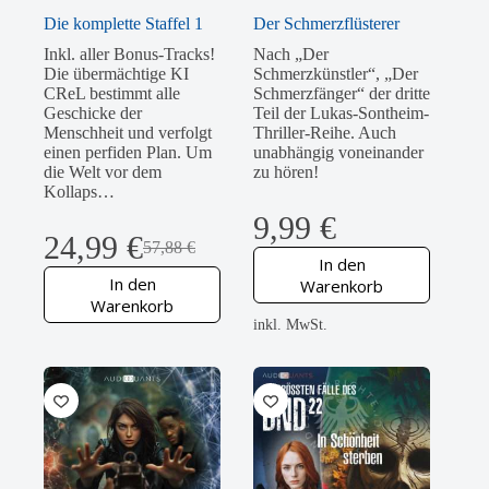
Die komplette Staffel 1
Der Schmerzflüsterer
Inkl. aller Bonus-Tracks!
Nach „Der
Die übermächtige KI
Schmerzkünstler“, „Der
CReL bestimmt alle
Schmerzfänger“ der dritte
Geschicke der
Teil der Lukas-Sontheim-
Menschheit und verfolgt
Thriller-Reihe. Auch
einen perfiden Plan. Um
unabhängig voneinander
die Welt vor dem
zu hören!
Kollaps…
9,99
€
24,99
€
57,88
€
Ursprünglicher
Aktueller
In den
Preis
Preis
In den
Warenkorb
war:
ist:
Warenkorb
57,88 €
24,99 €.
inkl. MwSt.