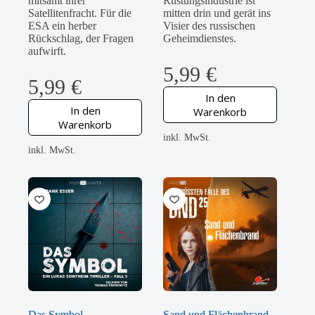
mitsamt ihrer
Rüstungsindustrie ist
Satellitenfracht. Für die
mitten drin und gerät ins
ESA ein herber
Visier des russischen
Rückschlag, der Fragen
Geheimdienstes.
aufwirft.
5,99
€
5,99
€
In den
In den
Warenkorb
Warenkorb
inkl. MwSt.
inkl. MwSt.
Das Symbol
Sand und Flächenbrand