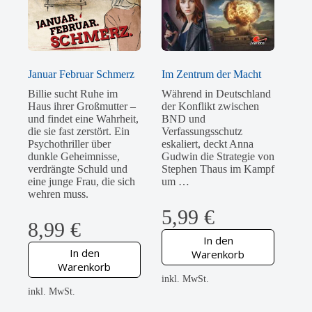
Januar Februar Schmerz
Im Zentrum der Macht
Billie sucht Ruhe im
Während in Deutschland
Haus ihrer Großmutter –
der Konflikt zwischen
und findet eine Wahrheit,
BND und
die sie fast zerstört. Ein
Verfassungsschutz
Psychothriller über
eskaliert, deckt Anna
dunkle Geheimnisse,
Gudwin die Strategie von
verdrängte Schuld und
Stephen Thaus im Kampf
eine junge Frau, die sich
um …
wehren muss.
5,99
€
8,99
€
In den
In den
Warenkorb
Warenkorb
inkl. MwSt.
inkl. MwSt.