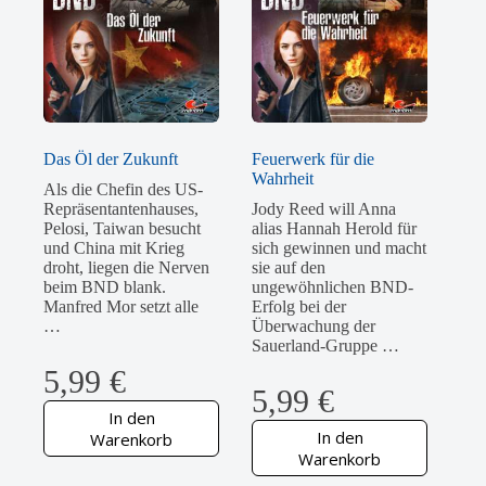
Das Öl der Zukunft
Feuerwerk für die
Wahrheit
Als die Chefin des US-
Repräsentantenhauses,
Jody Reed will Anna
Pelosi, Taiwan besucht
alias Hannah Herold für
und China mit Krieg
sich gewinnen und macht
droht, liegen die Nerven
sie auf den
beim BND blank.
ungewöhnlichen BND-
Manfred Mor setzt alle
Erfolg bei der
…
Überwachung der
Sauerland-Gruppe …
5,99
€
5,99
€
In den
In den
Warenkorb
Warenkorb