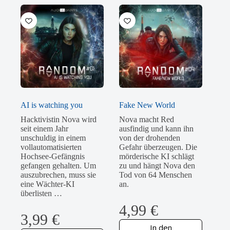
AI is watching you
Fake New World
Hacktivistin Nova wird
Nova macht Red
seit einem Jahr
ausfindig und kann ihn
unschuldig in einem
von der drohenden
vollautomatisierten
Gefahr überzeugen. Die
Hochsee-Gefängnis
mörderische KI schlägt
gefangen gehalten. Um
zu und hängt Nova den
auszubrechen, muss sie
Tod von 64 Menschen
eine Wächter-KI
an.
überlisten …
4,99
€
3,99
€
In den