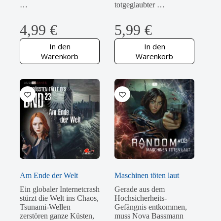
…
totgeglaubter …
4,99
€
5,99
€
In den
In den
Warenkorb
Warenkorb
Am Ende der Welt
Maschinen töten laut
Ein globaler Internetcrash
Gerade aus dem
stürzt die Welt ins Chaos,
Hochsicherheits-
Tsunami-Wellen
Gefängnis entkommen,
zerstören ganze Küsten,
muss Nova Bassmann