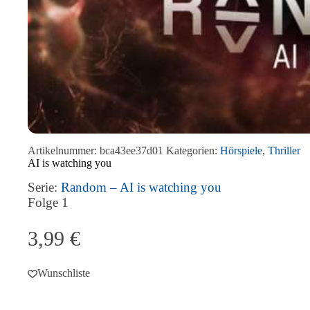
Artikelnummer:
bca43ee37d01
Kategorien:
Hörspiele
,
Thriller
AI is watching you
Serie:
Random – AI is watching you
Folge
1
3,99
€
Wunschliste