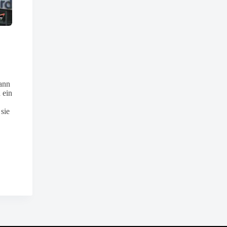
Random – AI is watching you
Die größten Fälle des BND
Folge
3
Folge
2
Befreier der Maschinen
Ein Diener vieler Herren
Schwerverletzt wird Nova vom
Unter der Tarnidentität Hannah
ann
legendären Technikhehler
Herold – als frisch gebackene
 ein
Albrecht gefunden. Der arbeitet an
Ehefrau von Sebastian – reist
einer Superwaffe, die
Anna nach Pakistan und tritt
 sie
entscheidend sein könnte im
offiziell einen Job im Schiller …
Kampf gegen die KI …
5,99
€
4,99
€
In den Warenkorb
In den Warenkorb