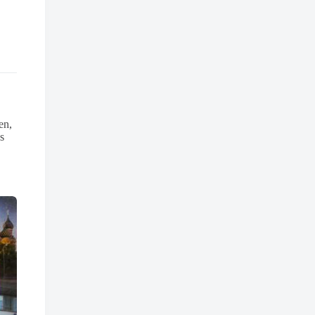
en,
s