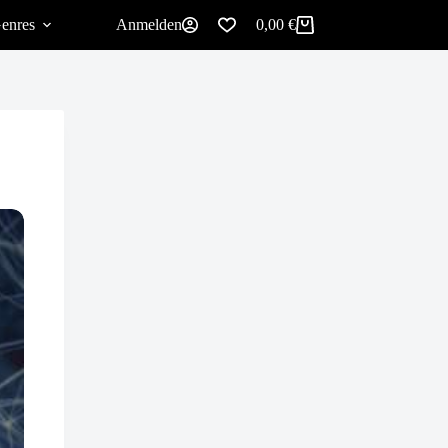
enres
Anmelden
0,00
€
Warenkorb