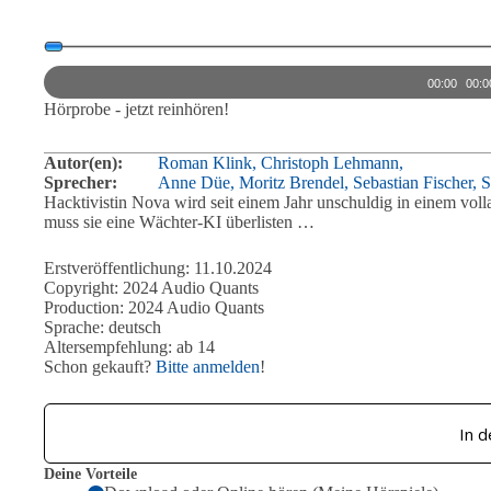
Audio-
Player
00:00
00:0
Hörprobe - jetzt reinhören!
Autor(en):
Roman Klink,
Christoph Lehmann,
Sprecher:
Anne Düe,
Moritz Brendel,
Sebastian Fischer,
S
Hacktivistin Nova wird seit einem Jahr unschuldig in einem vo
muss sie eine Wächter-KI überlisten …
Erstveröffentlichung: 11.10.2024
Copyright: 2024 Audio Quants
Production: 2024 Audio Quants
Sprache: deutsch
Altersempfehlung: ab 14
Schon gekauft?
Bitte anmelden
!
In 
Deine Vorteile