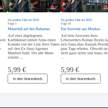
Die größten Fälle des BND
Die größten Fälle des BND
Folge
3
Folge
10
Mauerfall auf den Bahamas
Ein Souvenir aus Moskau
Auf einer abgelegenen
Auf dem Anwesen ihres
dwin
Karibikinsel stöbert Anna einen
Lebensretters Roman Boyko k
r
Kontakt von der Liste ihres Vaters
sich Anna alias Hannah Herold
e
auf: den Ex-Stasi-Agenten
paar Tage erholen. Obwohl sie
n
Manfred Stahl. Der alte Mann
nicht ganz sicher sein kann, ob
scheint …
…
5,99
€
5,99
€
In den Warenkorb
In den Warenkorb