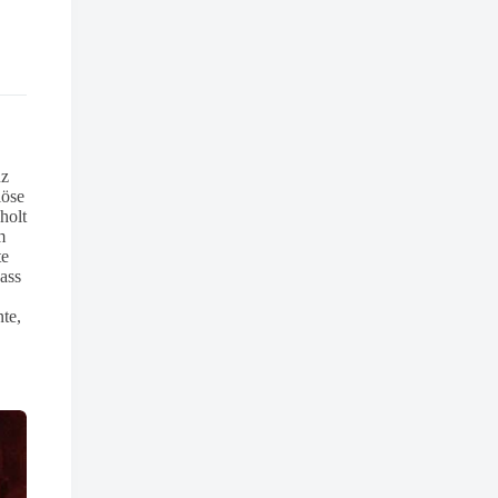
nz
iöse
holt
m
te
ass
te,