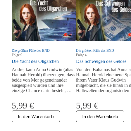
Die größten Fälle des BND
Die größten Fälle des BND
Folge
9
Folge
4
Die Yacht des Oligarchen
Das Schweigen des Geldes
Andrej kann Anna Gudwin (alias
Von den Bahamas hat Anna al
Hannah Herold) überzeugen, dass
Hannah Herold eine neue Spu
beide von Mor gegeneinander
ihrem Vater Klaus Gudwin
ausgespielt wurden und ihre
mitgebracht, die sie hinab in d
einzige Chance darin besteht, …
Halbwelten der organisierte
5,99
€
5,99
€
In den Warenkorb
In den Warenkorb