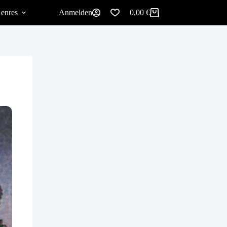
enres
Anmelden
0,00
€
Warenkorb