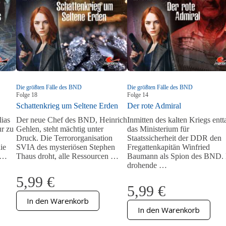
Die größten Fälle des BND
Die größten Fälle des BND
Folge
18
Folge
14
Schattenkrieg um Seltene Erden
Der rote Admiral
ias
Der neue Chef des BND, Heinrich
Inmitten des kalten Kriegs entt
r zu
Gehlen, steht mächtig unter
das Ministerium für
Druck. Die Terrororganisation
Staatssicherheit der DDR den
ie
SVIA des mysteriösen Stephen
Fregattenkapitän Winfried
n …
Thaus droht, alle Ressourcen …
Baumann als Spion des BND.
drohende …
5,99
€
5,99
€
In den Warenkorb
In den Warenkorb