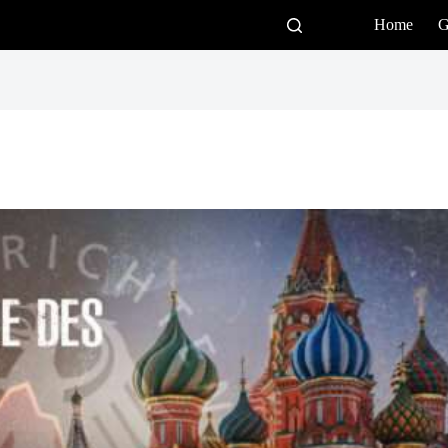
Home
G