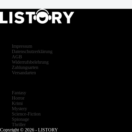
LISTORY
Impressum
Datenschutzerklärung
AGB
Widerrufsbelehrung
Zahlungsarten
Versandarten
Fantasy
Horror
Krimi
Mystery
Science-Fiction
Spionage
Thriller
Copyright © 2026 - LISTORY