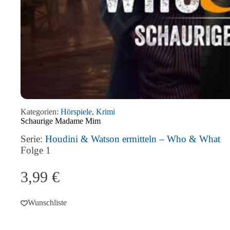
Kategorien:
Hörspiele
,
Krimi
Schaurige Madame Mim
Serie:
Houdini & Watson ermitteln – Who & What
Folge
1
3,99
€
Wunschliste