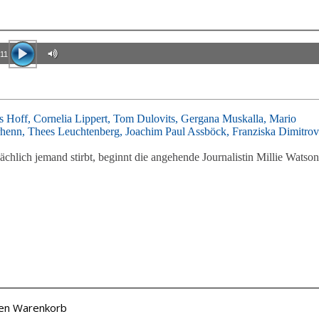
:11
s Hoff,
Cornelia Lippert,
Tom Dulovits,
Gergana Muskalla,
Mario
rhenn,
Thees Leuchtenberg,
Joachim Paul Assböck,
Franziska Dimitrov
chlich jemand stirbt, beginnt die angehende Journalistin Millie Watson
den Warenkorb