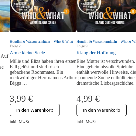
Houdini & Watson ermitteln – Who & What
Houdini & Watson ermitteln – Who & W
Folge
2
Folge
9
Arme kleine Seele
Klang der Hoffnung
 Auf
Millie und Eliza haben ihren ersten
Eine Mutter ist verschwunden.
Fall gelöst und sind frisch
Eine geheimnisvolle Spieluhr
se
gebackene Roommates. Ein
enthält wertvolle Hinweise, die
merkwürdiger Herr namens Arthur
spannende Suche enthüllt eine
Biggs …
dramatische Liebesgeschichte.
3,99
€
4,99
€
In den Warenkorb
In den Warenkorb
inkl. MwSt.
inkl. MwSt.