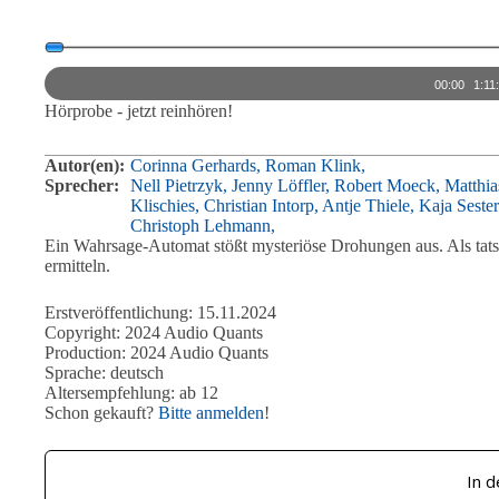
Audio-
Player
00:00
1:11
Hörprobe - jetzt reinhören!
Autor(en):
Corinna Gerhards,
Roman Klink,
Sprecher:
Nell Pietrzyk,
Jenny Löffler,
Robert Moeck,
Matthia
Klischies,
Christian Intorp,
Antje Thiele,
Kaja Seste
Christoph Lehmann,
Ein Wahrsage-Automat stößt mysteriöse Drohungen aus. Als tatsä
ermitteln.
Erstveröffentlichung: 15.11.2024
Copyright: 2024 Audio Quants
Production: 2024 Audio Quants
Sprache: deutsch
Altersempfehlung: ab 12
Schon gekauft?
Bitte anmelden
!
In 