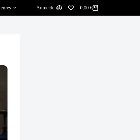
enres
Anmelden
0,00
€
Warenkorb