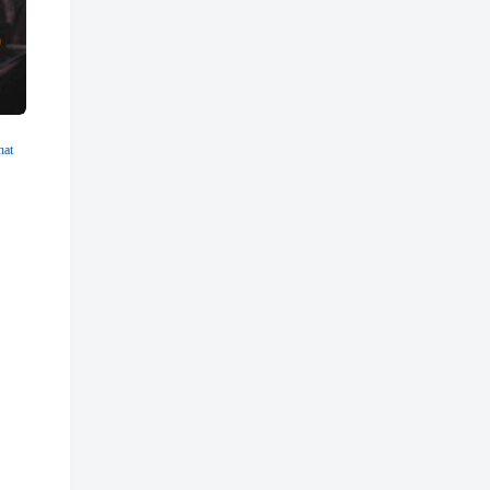
hat
Houdini & Watson ermitteln – Who & What
Jana Brinkhorst ermittelt
Folge
13
Folge
3
Der Weihnachtsgeist
Das Todesflüstern der Raben
Madame Peregrin hatte sich ruhige
Nach „Wir schweigen bis ins
Weihnachten gewünscht. Und so
Grab“ und „Wenn Märchen
haben Eliza und Millie nur Mr.
sterben“ der dritte Fall für Jana
Biggs und Mr. Hoskins
Brinkhorst – auch unabhängig 
eingeladen. Doch bald…
den ersten Teilen zu hören!
0,99
€
7,99
€
In den Warenkorb
In den Warenkorb
inkl. MwSt.
inkl. MwSt.