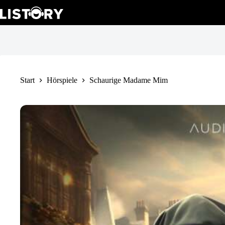
Schaurige Madame Mim
Zum
In den Warenkorb
3,99
€
Inhalt
springen
Start
Hörspiele
Schaurige Madame Mim