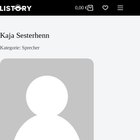
Zum
0,00
€
Inhalt
Warenkorb
springen
Kaja Sesterhenn
Kategorie: Sprecher