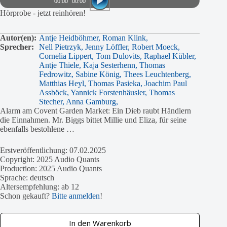
00:00
00:00
Hörprobe - jetzt reinhören!
Autor(en):
Antje Heidböhmer,
Roman Klink,
Sprecher:
Nell Pietrzyk,
Jenny Löffler,
Robert Moeck,
Cornelia Lippert,
Tom Dulovits,
Raphael Kübler,
Antje Thiele,
Kaja Sesterhenn,
Thomas
Fedrowitz,
Sabine König,
Thees Leuchtenberg,
Matthias Heyl,
Thomas Pasieka,
Joachim Paul
Assböck,
Yannick Forstenhäusler,
Thomas
Stecher,
Anna Gamburg,
Alarm am Covent Garden Market: Ein Dieb raubt Händlern
die Einnahmen. Mr. Biggs bittet Millie und Eliza, für seine
ebenfalls bestohlene …
Erstveröffentlichung: 07.02.2025
Copyright: 2025 Audio Quants
Production: 2025 Audio Quants
Sprache: deutsch
Altersempfehlung: ab 12
Schon gekauft?
Bitte anmelden
!
In den Warenkorb