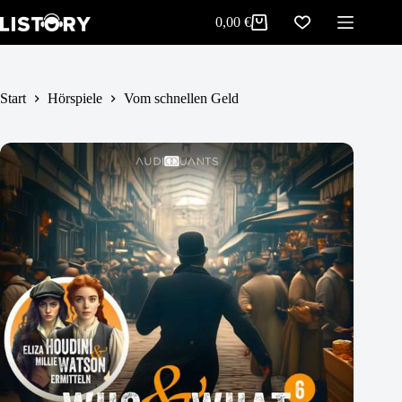
Vom schnellen Geld
Zum
In den Warenkorb
0,00
€
4,99
€
Inhalt
Warenkorb
springen
Start
Hörspiele
Vom schnellen Geld