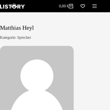
Zum
0,00
€
Inhalt
Warenkorb
springen
Matthias Heyl
Kategorie: Sprecher