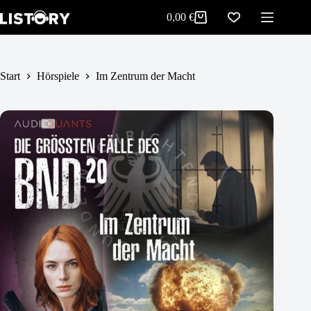
Im Zentrum der Macht
Zum
In den Warenkorb
0,00
€
5,99
€
Inhalt
Warenkorb
springen
Start
Hörspiele
Im Zentrum der Macht