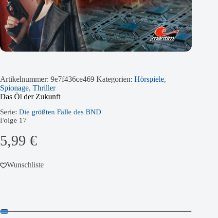
Artikelnummer:
9e7f436ce469
Kategorien:
Hörspiele
,
Spionage
,
Thriller
Das Öl der Zukunft
Serie:
Die größten Fälle des BND
Folge
17
5,99
€
Wunschliste
Audio-