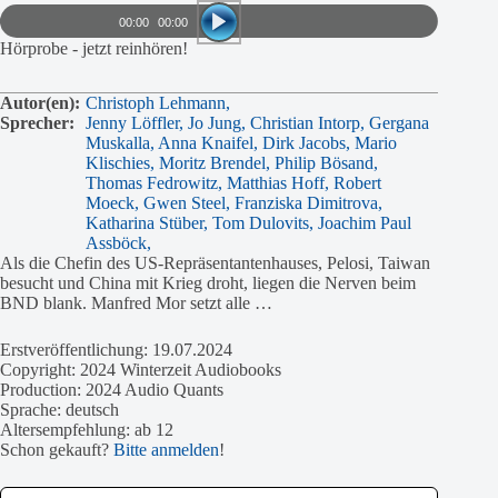
Player
00:00
00:00
Hörprobe - jetzt reinhören!
Autor(en):
Christoph Lehmann,
Sprecher:
Jenny Löffler,
Jo Jung,
Christian Intorp,
Gergana
Muskalla,
Anna Knaifel,
Dirk Jacobs,
Mario
Klischies,
Moritz Brendel,
Philip Bösand,
Thomas Fedrowitz,
Matthias Hoff,
Robert
Moeck,
Gwen Steel,
Franziska Dimitrova,
Katharina Stüber,
Tom Dulovits,
Joachim Paul
Assböck,
Als die Chefin des US-Repräsentantenhauses, Pelosi, Taiwan
besucht und China mit Krieg droht, liegen die Nerven beim
BND blank. Manfred Mor setzt alle …
Erstveröffentlichung: 19.07.2024
Copyright: 2024 Winterzeit Audiobooks
Production: 2024 Audio Quants
Sprache: deutsch
Altersempfehlung: ab 12
Schon gekauft?
Bitte anmelden
!