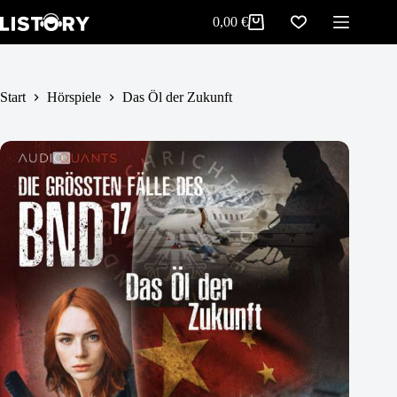
Das Öl der Zukunft
Zum
In den Warenkorb
0,00
€
5,99
€
Inhalt
Warenkorb
springen
Start
Hörspiele
Das Öl der Zukunft