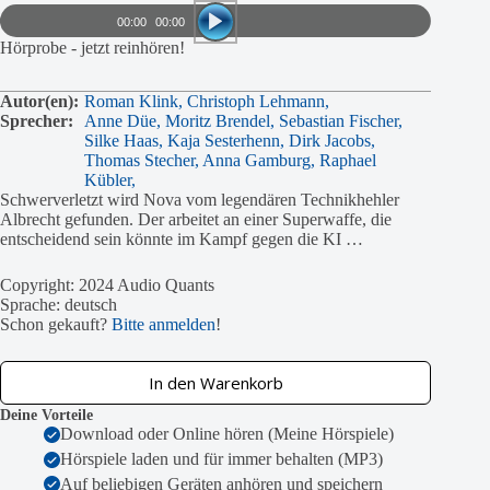
Player
00:00
00:00
Hörprobe - jetzt reinhören!
Autor(en):
Roman Klink,
Christoph Lehmann,
Sprecher:
Anne Düe,
Moritz Brendel,
Sebastian Fischer,
Silke Haas,
Kaja Sesterhenn,
Dirk Jacobs,
Thomas Stecher,
Anna Gamburg,
Raphael
Kübler,
Schwerverletzt wird Nova vom legendären Technikhehler
Albrecht gefunden. Der arbeitet an einer Superwaffe, die
entscheidend sein könnte im Kampf gegen die KI …
Copyright: 2024 Audio Quants
Sprache: deutsch
Schon gekauft?
Bitte anmelden
!
In den Warenkorb
Deine Vorteile
Download oder Online hören (Meine Hörspiele)
Hörspiele laden und für immer behalten (MP3)
Auf beliebigen Geräten anhören und speichern