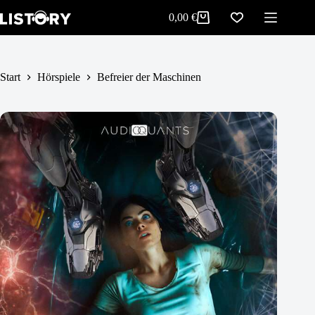
Befreier der Maschinen
Zum
In den Warenkorb
0,00
€
4,99
€
Inhalt
Warenkorb
springen
Start
Hörspiele
Befreier der Maschinen