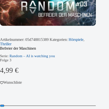
Artikelnummer:
05d748815389
Kategorien:
Hörspiele
,
Thriller
Befreier der Maschinen
Serie:
Random – AI is watching you
Folge
3
4,99
€
Wunschliste
Audio-