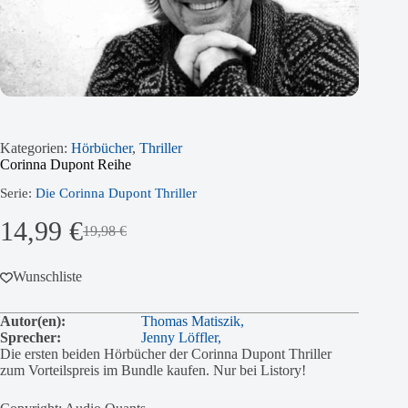
Kategorien:
Hörbücher
,
Thriller
Corinna Dupont Reihe
Serie:
Die Corinna Dupont Thriller
14,99
€
19,98
€
Ursprünglicher
Aktueller
Preis
Preis
war:
ist:
Wunschliste
19,98 €
14,99 €.
Autor(en):
Thomas Matiszik,
Sprecher:
Jenny Löffler,
Die ersten beiden Hörbücher der Corinna Dupont Thriller
zum Vorteilspreis im Bundle kaufen. Nur bei Listory!