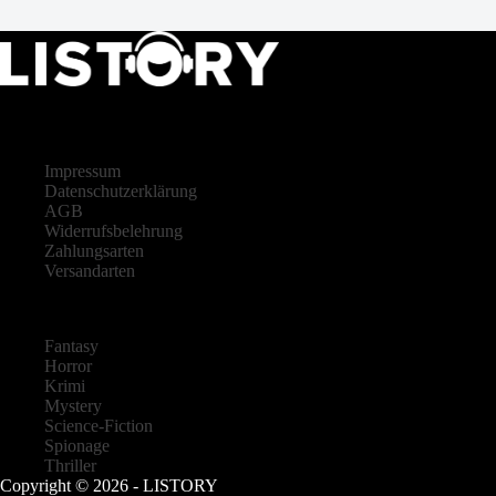
LISTORY
Impressum
Datenschutzerklärung
AGB
Widerrufsbelehrung
Zahlungsarten
Versandarten
Fantasy
Horror
Krimi
Mystery
Science-Fiction
Spionage
Thriller
Copyright © 2026 - LISTORY