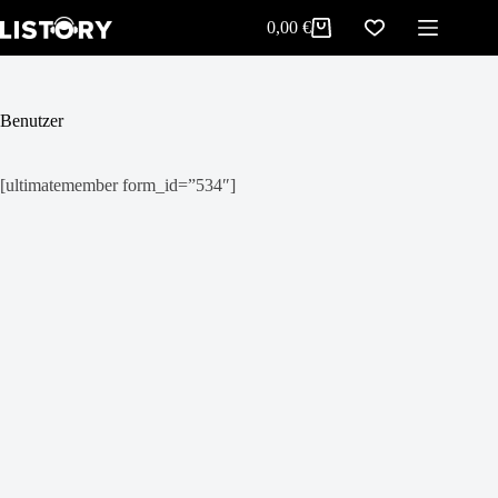
Zum
0,00
€
Inhalt
Warenkorb
springen
Benutzer
[ultimatemember form_id=”534″]