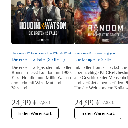
Houdini & Watson ermitteln – Who & What
Random – AI is watching you
Die ersten 12 Fälle (Staffel 1)
Die komplette Staffel 1
Die ersten 12 Episoden inkl. aller
Inkl. aller Bonus-Tracks! Die
Bonus-Tracks! London um 1900:
übermächtige KI CReL besti
Eliza Houdini und Millie Watson
alle Geschicke der Menschhei
ermitteln mit Witz, Mut und
und verfolgt einen perfiden P
Verstand.
Um die Welt vor dem Kolla
24,99
€
24,99
€
57,88
€
57,88
€
Ursprünglicher
Aktueller
Ursprünglicher
Aktueller
Preis
Preis
Preis
Preis
In den Warenkorb
In den Warenkorb
war:
ist:
war:
ist:
57,88 €
24,99 €.
57,88 €
24,99 €.