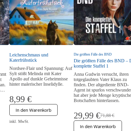
Leichenschmaus und
Die größten Fälle des BND
Katerfrühstück
Die größten Fälle des BND – 
komplette Staffel 1
Nordsee-Flair und Spannung: Auf
Sylt stößt Melinda mit Kater
mmt
Anna Gudwin versucht, ihren
Apollo auf dunkle Geheimnisse
t
totgeglaubten Vater Klaus zu
hinter malerischer Inselidylle.
lan.
finden. Der altgediente BND-
ps…
Agent ist spurlos verschwunde
hat aber jede Menge kryptisch
8,99
€
Botschaften hinterlassen.
In den Warenkorb
29,99
€
71,88
€
Ursprünglicher
Aktueller
inkl. MwSt.
Preis
Preis
In den Warenkorb
war:
ist: