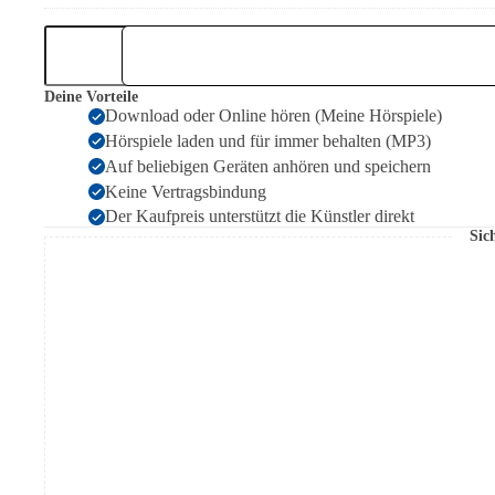
Bundle:
The
New
Adventures
Deine Vorteile
of
Download oder Online hören (Meine Hörspiele)
Phileas
Hörspiele laden und für immer behalten (MP3)
Fogg
1-
Auf beliebigen Geräten anhören und speichern
4
Keine Vertragsbindung
Menge
Der Kaufpreis unterstützt die Künstler direkt
Sic