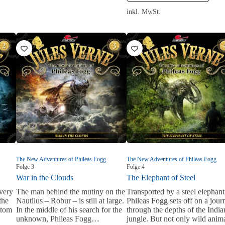
71,88 €
29,99 €.
inkl. MwSt.
The New Adventures of Phileas Fogg
The New Adventures of Phileas Fogg
Folge
3
Folge
4
War in the Clouds
The Elephant of Steel
very
The man behind the mutiny on the
Transported by a steel elephant
the
Nautilus – Robur – is still at large.
Phileas Fogg sets off on a jour
ttom
In the middle of his search for the
through the depths of the India
unknown, Phileas Fogg…
jungle. But not only wild anim