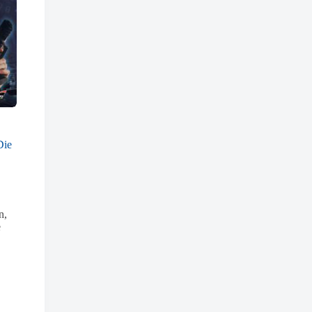
Die
n,
e