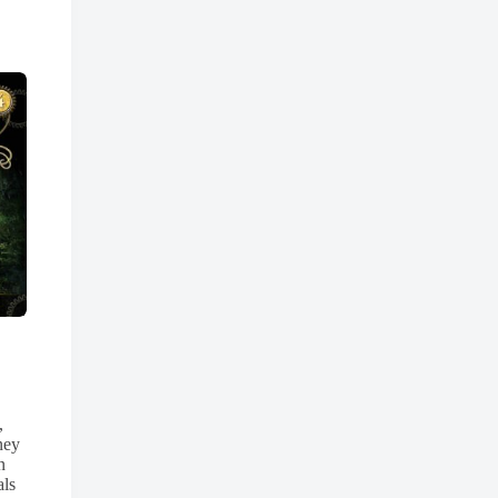
,
ney
n
als