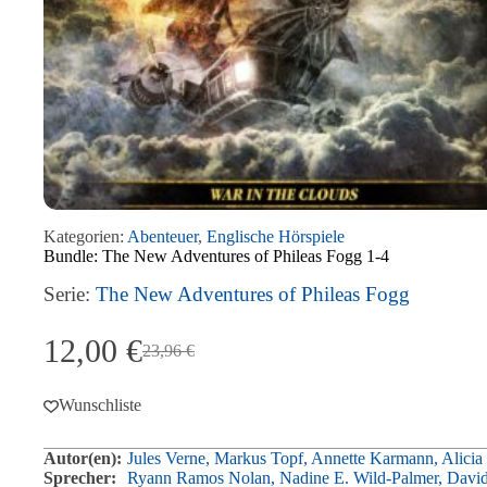
Kategorien:
Abenteuer
,
Englische Hörspiele
Bundle: The New Adventures of Phileas Fogg 1-4
Serie:
The New Adventures of Phileas Fogg
12,00
€
23,96
€
Ursprünglicher
Aktueller
Preis
Preis
war:
ist:
Wunschliste
23,96 €
12,00 €.
Autor(en):
Jules Verne,
Markus Topf,
Annette Karmann,
Alicia
Sprecher:
Ryann Ramos Nolan,
Nadine E. Wild-Palmer,
David