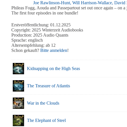
Joe Rawlinson-Hunt,
Will Harrison-Wallace,
David 
Phileas Fogg, Aouda and Passepartout set out once again – on a j
The first four episodes in one bundle!
Erstveröffentlichung: 01.12.2025
Copyright: 2025 Winterzeit Audiobooks
Production: 2025 Audio Quants
Sprache: englisch
Altersempfehlung: ab 12
Schon gekauft?
Bitte anmelden
!
Kidnapping on the High Seas
The Treasure of Atlantis
War in the Clouds
The Elephant of Steel