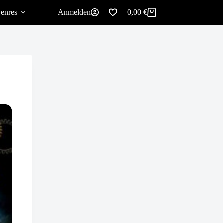
enres
Anmelden
0,00
€
Warenkorb