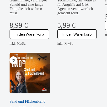
Geheimnisse, verdrängte
Technologie, die weltweit
F
Schuld und eine junge
für Angriffe auf CIA-
v
Frau, die sich wehren
Agenten verantwortlich
muss.
gemacht wird.
8,99
€
5,99
€
In den Warenkorb
In den Warenkorb
i
inkl. MwSt.
inkl. MwSt.
Sand und Flächenbrand