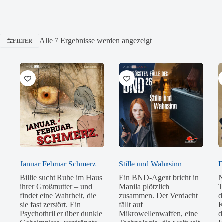
Nach
Alle 7 Ergebnisse werden angezeigt
FILTER
Beliebtheit
sortiert
Januar Februar Schmerz
Stille und Wahnsinn
D
Billie sucht Ruhe im Haus
Ein BND-Agent bricht in
N
ihrer Großmutter – und
Manila plötzlich
T
findet eine Wahrheit, die
zusammen. Der Verdacht
d
sie fast zerstört. Ein
fällt auf
K
Psychothriller über dunkle
Mikrowellenwaffen, eine
d