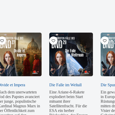
ivide et Impera
Die Falle im Weltall
Die Spur
ach dem unerwarteten
Eine Ariane-6-Rakete
Ein gewa
od des Papstes avanciert
explodiert beim Start
in Europ
er junge, populistische
mitsamt ihrer
Rüstungsi
ardinal Magnus Marx in
Satellitenfracht. Für die
mitten dr
er Öffentlichkeit zum
ESA ein herber
Visier de