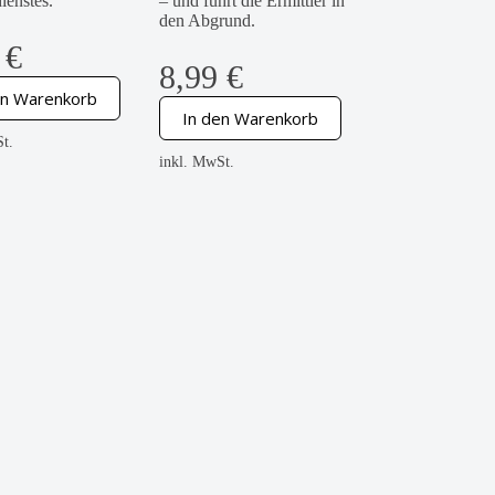
enstes.
– und führt die Ermittler in
den Abgrund.
9
€
8,99
€
en Warenkorb
In den Warenkorb
t.
inkl. MwSt.