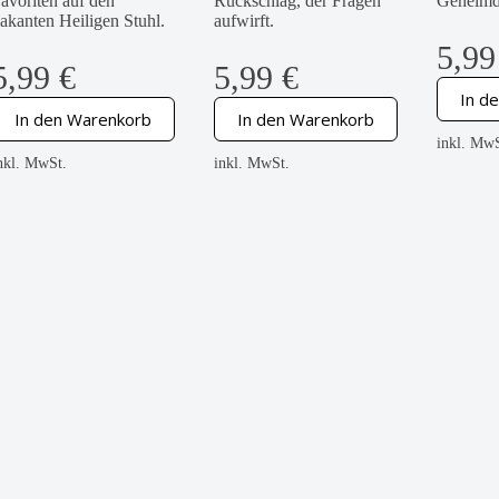
avoriten auf den
Rückschlag, der Fragen
Geheimdi
akanten Heiligen Stuhl.
aufwirft.
5,9
5,99
€
5,99
€
In d
In den Warenkorb
In den Warenkorb
inkl. MwS
nkl. MwSt.
inkl. MwSt.