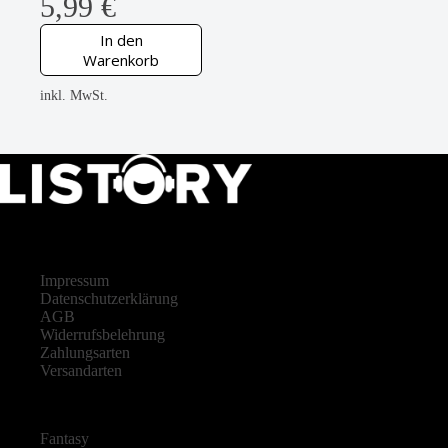
5,99
€
In den
Warenkorb
inkl. MwSt.
LISTORY
Impressum
Datenschutzerklärung
AGB
Widerrufsbelehrung
Zahlungsarten
Versandarten
Fantasy