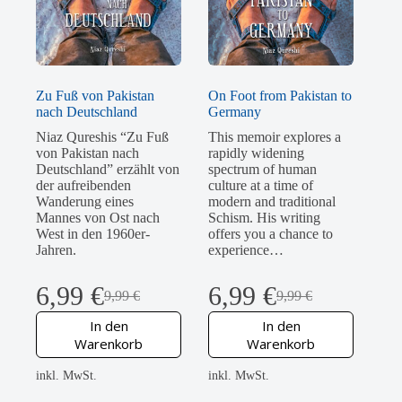
Zu Fuß von Pakistan
On Foot from Pakistan to
nach Deutschland
Germany
Niaz Qureshis “Zu Fuß
This memoir explores a
von Pakistan nach
rapidly widening
Deutschland” erzählt von
spectrum of human
der aufreibenden
culture at a time of
Wanderung eines
modern and traditional
Mannes von Ost nach
Schism. His writing
West in den 1960er-
offers you a chance to
Jahren.
experience…
6,99
€
6,99
€
9,99
€
9,99
€
Ursprünglicher
Aktueller
Ursprünglicher
Aktueller
Preis
Preis
Preis
Preis
In den
In den
war:
ist:
war:
ist:
Warenkorb
Warenkorb
9,99 €
6,99 €.
9,99 €
6,99 €.
inkl. MwSt.
inkl. MwSt.