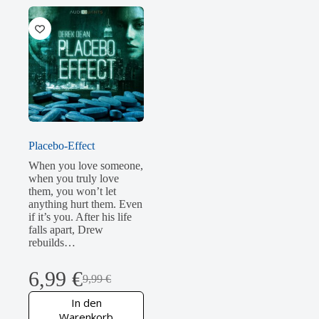
Placebo-Effect
When you love someone,
when you truly love
them, you won’t let
anything hurt them. Even
if it’s you. After his life
falls apart, Drew
rebuilds…
6,99
€
9,99
€
Ursprünglicher
Aktueller
Preis
Preis
In den
war:
ist:
Warenkorb