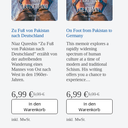
Zu Fuß von Pakistan
On Foot from Pakistan to
nach Deutschland
Germany
Niaz Qureshis “Zu Fuß
This memoir explores a
von Pakistan nach
rapidly widening
Deutschland” erzählt von
spectrum of human
der aufreibenden
culture at a time of
Wanderung eines
modern and traditional
Mannes von Ost nach
Schism. His writing
West in den 1960er-
offers you a chance to
Jahren.
experience…
6,99
€
6,99
€
9,99
€
9,99
€
Ursprünglicher
Aktueller
Ursprünglicher
Aktueller
Preis
Preis
Preis
Preis
In den
In den
war:
ist:
war:
ist:
Warenkorb
Warenkorb
9,99 €
6,99 €.
9,99 €
6,99 €.
inkl. MwSt.
inkl. MwSt.