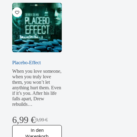
Placebo-Effect
When you love someone,
when you truly love
them, you won’t let
anything hurt them. Even
if it’s you. After his life
falls apart, Drew
rebuilds…
6,99
€
9,99
€
Ursprünglicher
Aktueller
Preis
Preis
In den
war:
ist:
Warenkorb